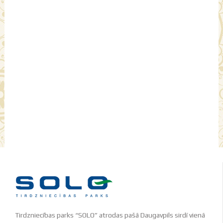
Tirdzniecības parks “SOLO” atrodas pašā Daugavpils sirdī vienā