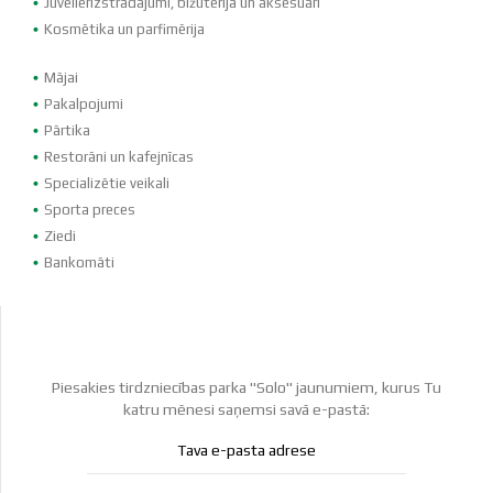
Juvelierizstrādājumi, bižutērija un aksesuāri
Kosmētika un parfimērija
Mājai
Pakalpojumi
Pārtika
Restorāni un kafejnīcas
Specializētie veikali
Sporta preces
Ziedi
Bankomāti
Piesakies tirdzniecības parka "Solo" jaunumiem, kurus Tu
katru mēnesi saņemsi savā e-pastā: