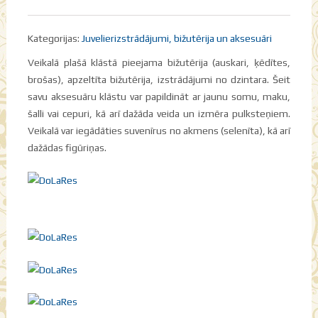
Kategorijas:
Juvelierizstrādājumi, bižutērija un aksesuāri
Veikalā plašā klāstā pieejama bižutērija (auskari, ķēdītes,
brošas), apzeltīta bižutērija, izstrādājumi no dzintara. Šeit
savu aksesuāru klāstu var papildināt ar jaunu somu, maku,
šalli vai cepuri, kā arī dažāda veida un izmēra pulksteņiem.
Veikalā var iegādāties suvenīrus no akmens (selenīta), kā arī
dažādas figūriņas.