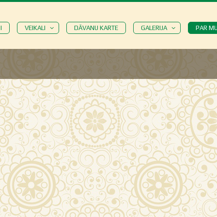
I
VEIKALI
DĀVANU KARTE
GALERIJA
PAR M