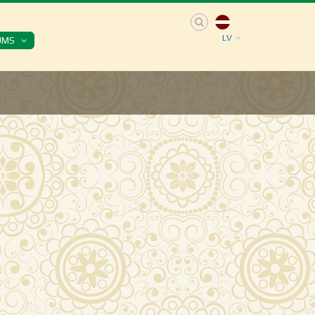
LV
UMS