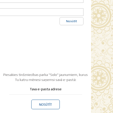
Nosūtīt
Piesakies tirdzniecības parka "Solo" jaunumiem, kurus
Tu katru mēnesi saņemsi savā e-pastā:
NOSŪTĪT