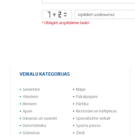
TU3         U6E      

  G    1      F   CHH

  C   DYC   BMP      

  I    E    W     X41

* Obligāti aizpildāmie lauki!
VEIKALU KATEGORIJAS
Sievietēm
Mājai
Vīriešiem
Pakalpojumi
Bērniem
Pārtika
Apavi
Restorāni un kafejnīcas
Dāvanas un suvenīri
Specializētie veikali
Datortehnika
Sporta preces
Grāmatas
Ziedi