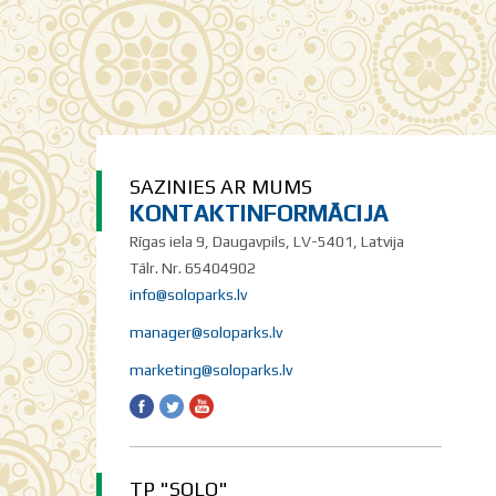
SAZINIES AR MUMS
KONTAKTINFORMĀCIJA
Rīgas iela 9, Daugavpils, LV-5401, Latvija
Tālr. Nr. 65404902
info@soloparks.lv
manager@soloparks.lv
marketing@soloparks.lv
TP "SOLO"