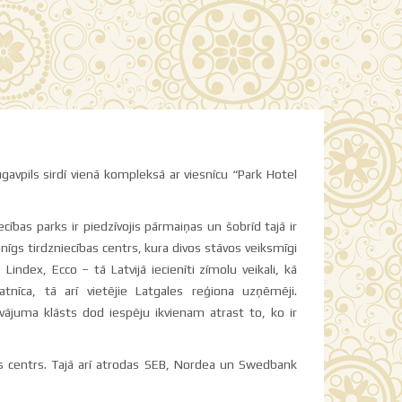
avpils sirdī vienā kompleksā ar viesnīcu “Park Hotel
ecības parks ir piedzīvojis pārmaiņas un šobrīd tajā ir
nīgs tirdzniecības centrs, kura divos stāvos veiksmīgi
index, Ecco – tā Latvijā iecienīti zīmolu veikali, kā
nīca, tā arī vietējie Latgales reģiona uzņēmēji.
āvājuma klāsts dod iespēju ikvienam atrast to, ko ir
jas centrs. Tajā arī atrodas SEB, Nordea un Swedbank