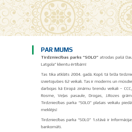
PAR MUMS
Tirdzniecības parks “SOLO”
atrodas pašā Daug
Latgola” klientu ērtībām!
Tas tika atklāts 2004. gadā. Kopš tā brīža tirdzni
izvietojušies 62 veikali. Tas ir moderns un mūsdie
darbojas kā Eiropā zināmu brendu veikali – CCC, L
Rosme, Veļas pasaule, Drogas, J.Rozes grāmat
Tirdzniecības parka “SOLO” plašais veikalu pied
meklējis!
Tirdzniecības parka “SOLO” 1.stāvā ir Informāci
bankomāti.