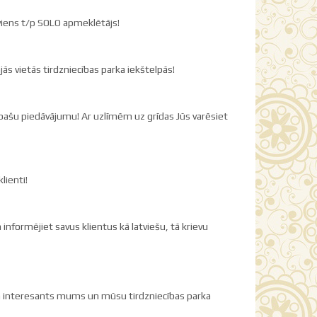
kviens t/p SOLO apmeklētājs!
ās vietās tirdzniecības parka iekštelpās!
i īpašu piedāvājumu! Ar uzlīmēm uz grīdas Jūs varēsiet
lienti!
informējiet savus klientus kā latviešu, tā krievu
n interesants mums un mūsu tirdzniecības parka