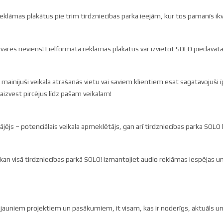
reklāmas plakātus pie trim tirdzniecības parka ieejām, kur tos pamanīs i
evarēs neviens! Lielformāta reklāmas plakātus var izvietot SOLO piedāvātaj
at mainījuši veikala atrašanās vietu vai saviem klientiem esat sagatavojuš
 aizvest pircējus līdz pašam veikalam!
js – potenciālais veikala apmeklētājs, gan arī tirdzniecības parka SOLO k
kan visā tirdzniecības parkā SOLO! Izmantojiet audio reklāmas iespējas un 
auniem projektiem un pasākumiem, it visam, kas ir noderīgs, aktuāls u