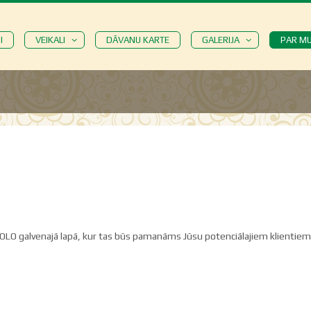
I
VEIKALI
DĀVANU KARTE
GALERIJA
PAR M
 SOLO galvenajā lapā, kur tas būs pamanāms Jūsu potenciālajiem klientiem