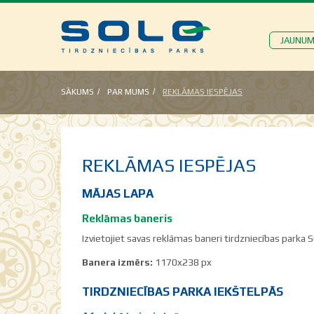
JAUNUM
SĀKUMS
PAR MUMS
REKLĀMAS IESPĒJAS
REKLĀMAS IESPĒJAS
MĀJAS LAPA
Reklāmas baneris
Izvietojiet savas reklāmas baneri tirdzniecības parka
Banera izmērs:
1170x238 px
TIRDZNIECĪBAS PARKA IEKŠTELPĀS