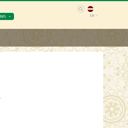
LV
UMS
.