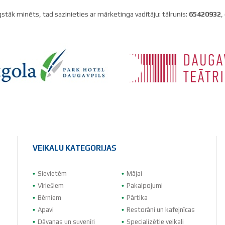
gstāk minēts, tad sazinieties ar mārketinga vadītāju: tālrunis:
65420932
,
VEIKALU KATEGORIJAS
Sievietēm
Mājai
Vīriešiem
Pakalpojumi
Bērniem
Pārtika
Apavi
Restorāni un kafejnīcas
Dāvanas un suvenīri
Specializētie veikali