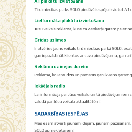
A1 plakātu izvietošana
Tirdzniecības parks SOLO piedāvā iespēju izvietot A1 
Lielformāta plakātu izvietošana
Jūsu veikala reklāma, kurai tā vienkārši garām paiet n
Grīdas uzlīmes
Ir atvēries jauns veikals tirdzniecības parkā SOLO, es
gan iepazīstināt klientus ar savu piedāvājumu, gan arī
Reklāma uz ieejas durvīm
Reklāma, ko ieraudzīs un pamanīs gan ikviens garāmgājē
Iekšējais radio
Lai informācija par Jūsu veikalu un tā piedāvājumiem s
valodā par Jūsu veikala aktualitātēm!
SADARBĪBAS IESPĒJAS
Mēs esam atvērti jaunām idejām, jaunām pazīšanām, j
SOLO apmeklētājiem!