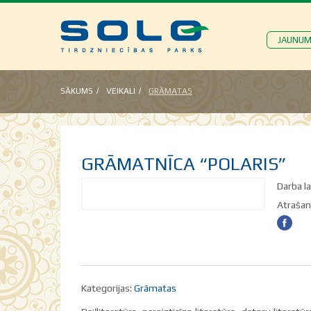
JAUNUM
SĀKUMS
VEIKALI
GRĀMATAS
GRĀMATNĪCA “POLARIS”
Darba la
Atrašanā
Kategorijas:
Grāmatas