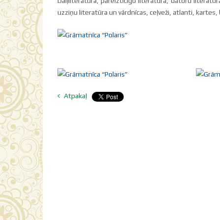
Daiļliteratūra, pareizticīgo literatūra, datoru literatū
uzziņu literatūra un vārdnīcas, ceļveži, atlanti, kartes
Atpakaļ