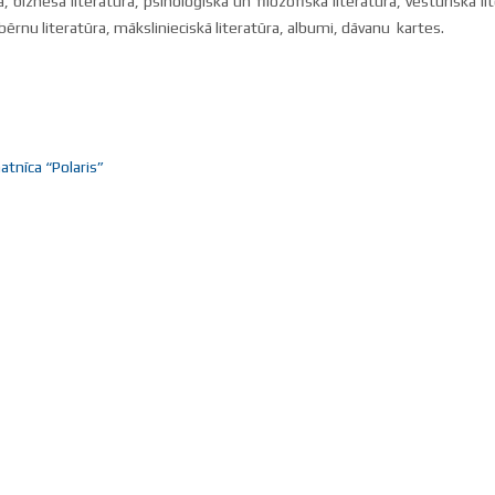
ra, biznesa literatūra, psiholoģiskā un filozofiskā literatūra, vēsturiskā li
, bērnu literatūra, mākslinieciskā literatūra, albumi, dāvanu kartes.