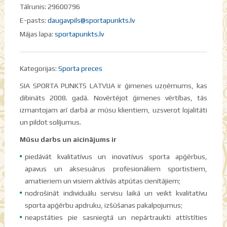
Tālrunis: 29600796
E-pasts:
daugavpils@sportapunkts.lv
Mājas lapa:
sportapunkts.lv
Kategorijas:
Sporta preces
SIA SPORTA PUNKTS LATVIJA ir ģimenes uzņēmums, kas
dibināts 2008. gadā. Novērtējot ģimenes vērtības, tās
izmantojam arī darbā ar mūsu klientiem, uzsverot lojalitāti
un pildot solījumus.
Mūsu darbs un aicinājums ir
piedāvāt kvalitatīvus un inovatīvus sporta apģērbus,
apavus un aksesuārus profesionāliem sportistiem,
amatieriem un visiem aktīvās atpūtas cienītājiem;
nodrošināt individuālu servisu laikā un veikt kvalitatīvu
sporta apģērbu apdruku, izšūšanas pakalpojumus;
neapstāties pie sasniegtā un nepārtraukti attīstīties