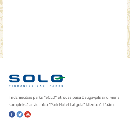
Tirdzniecības parks “SOLO” atrodas pašā Daugavpils sirdī vienā
kompleksā ar viesnīcu “Park Hotel Latgola” klientu ērtībām!