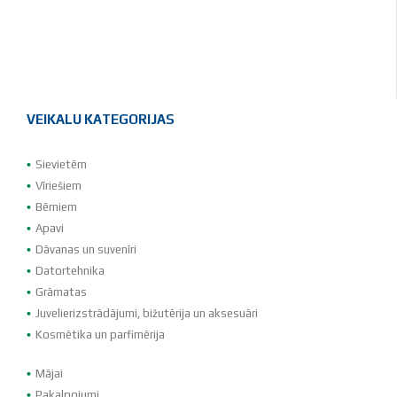
VEIKALU KATEGORIJAS
Sievietēm
Vīriešiem
Bērniem
Apavi
Dāvanas un suvenīri
Datortehnika
Grāmatas
Juvelierizstrādājumi, bižutērija un aksesuāri
Kosmētika un parfimērija
Mājai
Pakalpojumi