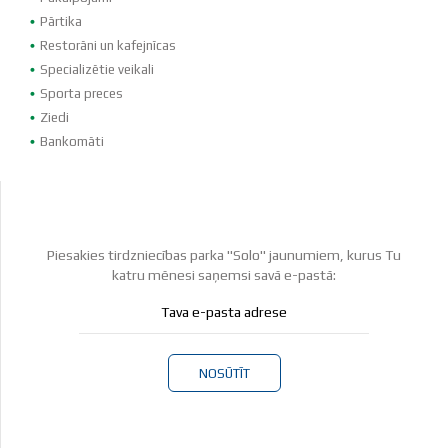
Pārtika
Restorāni un kafejnīcas
Specializētie veikali
Sporta preces
Ziedi
Bankomāti
Piesakies tirdzniecības parka "Solo" jaunumiem, kurus Tu
katru mēnesi saņemsi savā e-pastā:
NOSŪTĪT