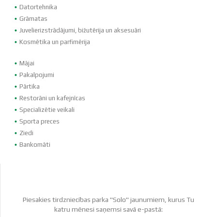
Datortehnika
Grāmatas
Juvelierizstrādājumi, bižutērija un aksesuāri
Kosmētika un parfimērija
Mājai
Pakalpojumi
Pārtika
Restorāni un kafejnīcas
Specializētie veikali
Sporta preces
Ziedi
Bankomāti
Piesakies tirdzniecības parka "Solo" jaunumiem, kurus Tu
katru mēnesi saņemsi savā e-pastā: