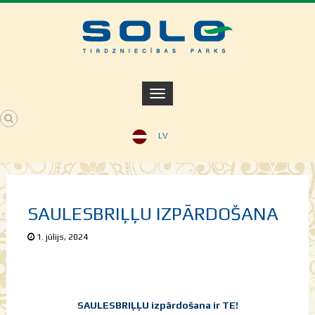
LV
SAULESBRIĻĻU IZPĀRDOŠANA
1. jūlijs, 2024
SAULESBRIĻĻU izpārdošana ir TE!