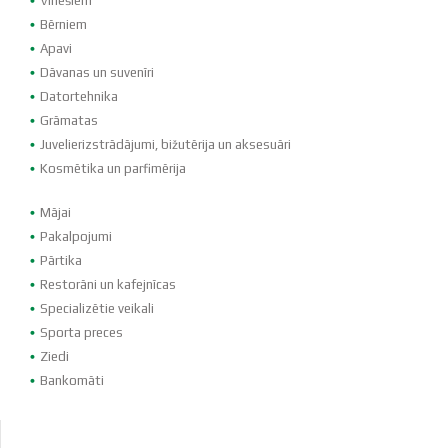
Vīriešiem
Bērniem
Apavi
Dāvanas un suvenīri
Datortehnika
Grāmatas
Juvelierizstrādājumi, bižutērija un aksesuāri
Kosmētika un parfimērija
Mājai
Pakalpojumi
Pārtika
Restorāni un kafejnīcas
Specializētie veikali
Sporta preces
Ziedi
Bankomāti