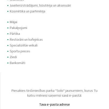
Juvelierizstrādājumi, bižutērija un aksesuāri
Kosmētika un parfimērija
Mājai
Pakalpojumi
Pārtika
Restorāni un kafejnīcas
Specializētie veikali
Sporta preces
Ziedi
Bankomāti
Piesakies tirdzniecības parka "Solo" jaunumiem, kurus Tu
katru mēnesi saņemsi savā e-pastā: