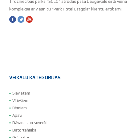
Tirdzniecības parks “SOLO” atrodas pašā Daugavpils sirdī vienā
kompleksā ar viesnīcu “Park Hotel Latgola” klientu ērtībām!
VEIKALU KATEGORIJAS
Sievietēm
Vīriešiem
Bērniem
Apavi
Dāvanas un suvenīri
Datortehnika
Grāmatas