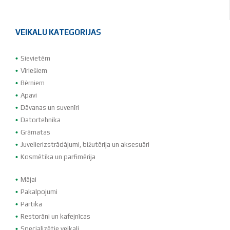
VEIKALU KATEGORIJAS
Sievietēm
Vīriešiem
Bērniem
Apavi
Dāvanas un suvenīri
Datortehnika
Grāmatas
Juvelierizstrādājumi, bižutērija un aksesuāri
Kosmētika un parfimērija
Mājai
Pakalpojumi
Pārtika
Restorāni un kafejnīcas
Specializētie veikali