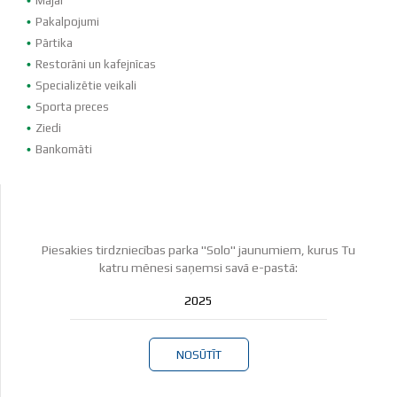
Mājai
Pakalpojumi
Pārtika
Restorāni un kafejnīcas
Specializētie veikali
Sporta preces
Ziedi
Bankomāti
Piesakies tirdzniecības parka "Solo" jaunumiem, kurus Tu
katru mēnesi saņemsi savā e-pastā:
NOSŪTĪT