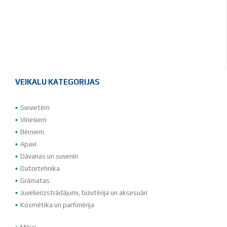
VEIKALU KATEGORIJAS
Sievietēm
Vīriešiem
Bērniem
Apavi
Dāvanas un suvenīri
Datortehnika
Grāmatas
Juvelierizstrādājumi, bižutērija un aksesuāri
Kosmētika un parfimērija