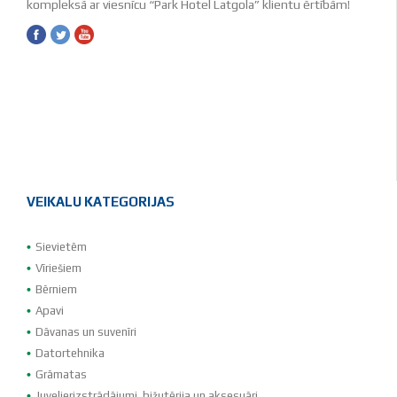
kompleksā ar viesnīcu “Park Hotel Latgola” klientu ērtībām!
VEIKALU KATEGORIJAS
Sievietēm
Vīriešiem
Bērniem
Apavi
Dāvanas un suvenīri
Datortehnika
Grāmatas
Juvelierizstrādājumi, bižutērija un aksesuāri