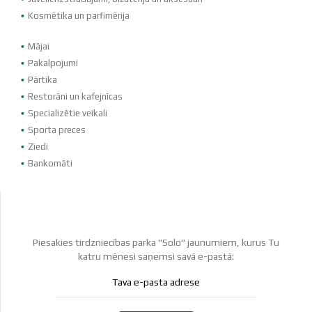
Kosmētika un parfimērija
Mājai
Pakalpojumi
Pārtika
Restorāni un kafejnīcas
Specializētie veikali
Sporta preces
Ziedi
Bankomāti
Piesakies tirdzniecības parka "Solo" jaunumiem, kurus Tu
katru mēnesi saņemsi savā e-pastā: