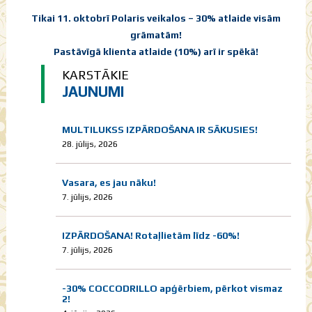
Tikai 11.
oktobrī Polaris
veikalos – 30% atlaide visām
grāmatām!
Pastāvīgā klienta atlaide (10%) arī ir spēkā!
KARSTĀKIE
JAUNUMI
MULTILUKSS IZPĀRDOŠANA IR SĀKUSIES!
28. jūlijs, 2026
Vasara, es jau nāku!
7. jūlijs, 2026
IZPĀRDOŠANA! Rotaļlietām līdz -60%!
7. jūlijs, 2026
-30% COCCODRILLO apģērbiem, pērkot vismaz
2!