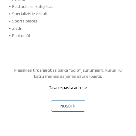
Restorāni un kafejnīcas
Specializētie veikali
Sporta preces
Ziedi
Bankomāti
Piesakies tirdzniecības parka "Solo" jaunumiem, kurus Tu
katru mēnesi saņemsi savā e-pastā:
NOSŪTĪT