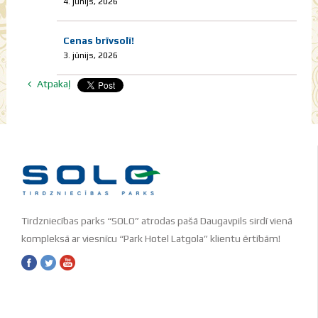
4. jūnijs, 2026
Cenas brīvsolī!
3. jūnijs, 2026
Atpakaļ
Tirdzniecības parks “SOLO” atrodas pašā Daugavpils sirdī vienā
kompleksā ar viesnīcu “Park Hotel Latgola” klientu ērtībām!