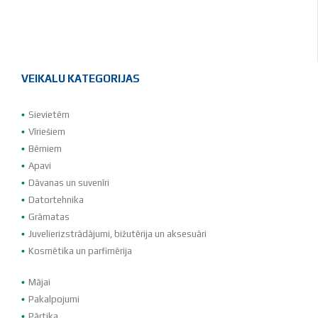
VEIKALU KATEGORIJAS
Sievietēm
Vīriešiem
Bērniem
Apavi
Dāvanas un suvenīri
Datortehnika
Grāmatas
Juvelierizstrādājumi, bižutērija un aksesuāri
Kosmētika un parfimērija
Mājai
Pakalpojumi
Pārtika