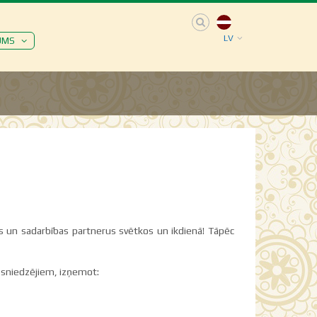
LV
UMS
kus un sadarbības partnerus svētkos un ikdienā! Tāpēc
u sniedzējiem, izņemot: