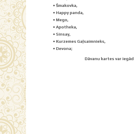
•
Šmakovka,
•
Happy panda,
•
Mego,
•
Apotheka,
•
Sinsay,
•
Kurzemes Gaļsaimnieks,
•
Devona;
Dāvanu kartes var iegādā