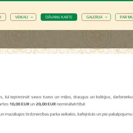
I
VEIKALI
DĀVANU KARTE
GALERIJA
PAR M
ids, kā iepriecināt savus tuvos un mīļos, draugus un kolēģus, darbinie
kartes
10,00 EUR
un
20,00 EUR
nominālvērtībā!
s un mazākajos tirdzniecības parka veikalos, kafejnīcās un pie pakalpojum