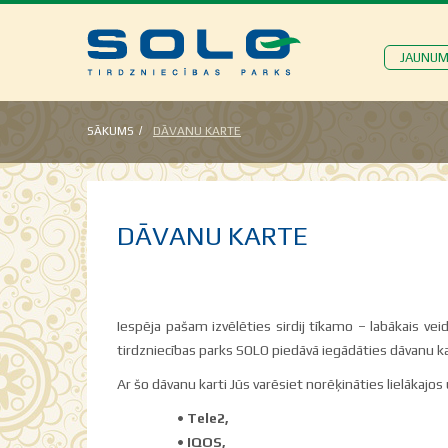
JAUNUM
SĀKUMS
DĀVANU KARTE
DĀVANU KARTE
Iespēja pašam izvēlēties sirdij tīkamo – labākais ve
tirdzniecības parks SOLO piedāvā iegādāties dāvanu 
Ar šo dāvanu karti Jūs varēsiet norēķināties lielākajo
•
Tele2,
•
IQOS,